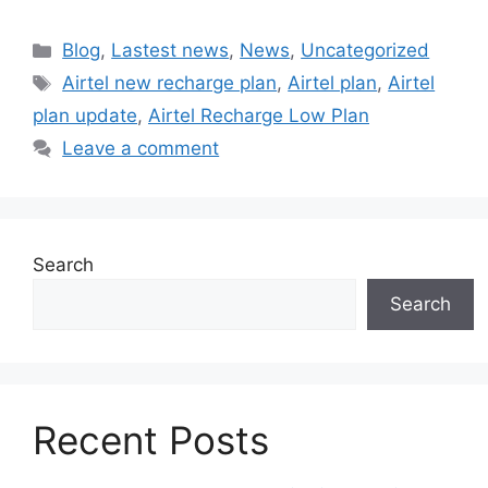
Categories
Blog
,
Lastest news
,
News
,
Uncategorized
Tags
Airtel new recharge plan
,
Airtel plan
,
Airtel
plan update
,
Airtel Recharge Low Plan
Leave a comment
Search
Search
Recent Posts