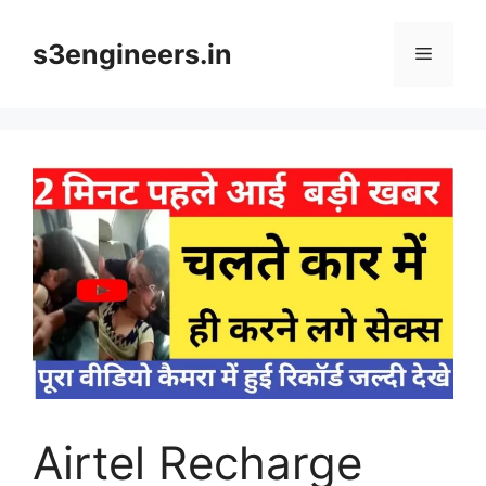
Skip
to
s3engineers.in
Menu
content
Airtel Recharge